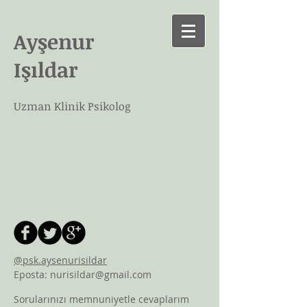
Ayşenur
Işıldar
Uzman Klinik Psikolog
İLETİŞİM
​@psk.aysenurisildar
Eposta:
nurisildar@gmail.com
Sorularınızı memnuniyetle cevaplarım